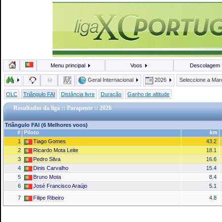
Menu principal
Voos
Descolagem
Geral Internacional
2026
Seleccione a Ma
OLC
Triângulo FAI
Distância livre
Duração
Ganho de altitude
Resultados da liga :: Parapente :: 2026
Triângulo FAI (6 Melhores voos)
#
Piloto
km
1
Tiago Gomes
43.2
2
Ricardo Mota Leite
18.1
3
Pedro Silva
16.6
4
Dinis Carvalho
15.4
5
Bruno Mota
8.4
6
José Francisco Araújo
5.1
7
Filipe Ribeiro
4.8