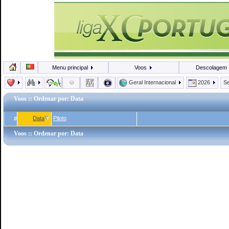
Menu principal
Voos
Descolagem
Geral Internacional
2026
Se
Voos
:: Ordenar por: Data
Data
Piloto
#
Voos
:: Ordenar por: Data