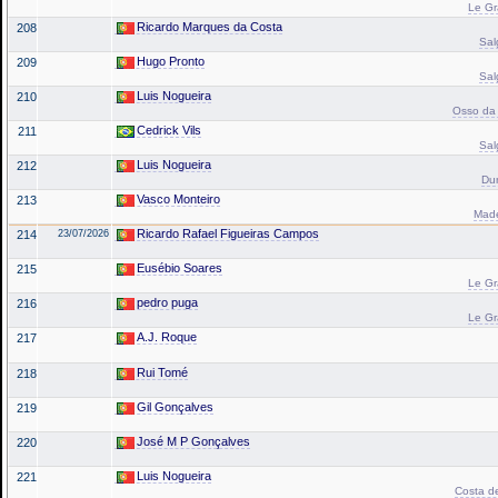
Le Gr
Ricardo Marques da Costa
208
Sal
Hugo Pronto
209
Sal
Luis Nogueira
210
Osso da 
Cedrick Vils
211
Sal
Luis Nogueira
212
Du
Vasco Monteiro
213
Made
Ricardo Rafael Figueiras Campos
214
23/07/2026
Eusébio Soares
215
Le Gr
pedro puga
216
Le Gr
A.J. Roque
217
Rui Tomé
218
Gil Gonçalves
219
José M P Gonçalves
220
Luis Nogueira
221
Costa de