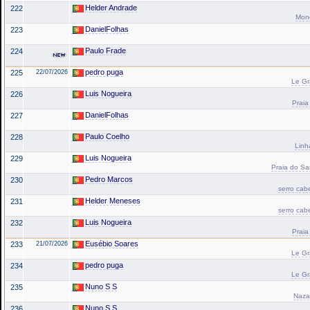
Helder Andrade
222
Mond
DanielFolhas
223
Paulo Frade
224
pedro puga
225
22/07/2026
Le Gr
Luis Nogueira
226
Praia
DanielFolhas
227
Paulo Coelho
228
Linh
Luis Nogueira
229
Praia do Sa
Pedro Marcos
230
serro cab
Helder Meneses
231
serro cab
Luis Nogueira
232
Praia
Eusébio Soares
233
21/07/2026
Le Gr
pedro puga
234
Le Gr
Nuno S S
235
Naza
Nuno S S
236