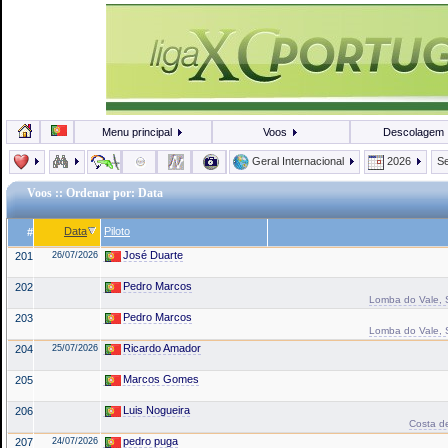
Menu principal
Voos
Descolagem
Geral Internacional
2026
Se
Voos
:: Ordenar por: Data
Data
Piloto
#
José Duarte
201
26/07/2026
Pedro Marcos
202
Lomba do Vale, Sa
Pedro Marcos
203
Lomba do Vale, Sa
Ricardo Amador
204
25/07/2026
Marcos Gomes
205
Luis Nogueira
206
Costa de
pedro puga
207
24/07/2026