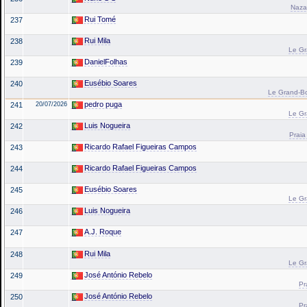
Naza
Rui Tomé
237
Rui Mila
238
Le Gr
DanielFolhas
239
Eusébio Soares
240
Le Grand-Bo
pedro puga
241
20/07/2026
Le Gr
Luis Nogueira
242
Praia
Ricardo Rafael Figueiras Campos
243
Ricardo Rafael Figueiras Campos
244
Eusébio Soares
245
Le Gr
Luis Nogueira
246
A.J. Roque
247
Rui Mila
248
Le Gr
José António Rebelo
249
Pr
José António Rebelo
250
Pr