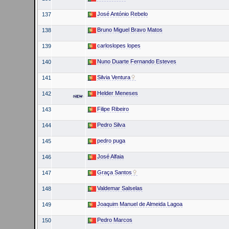
José António Rebelo
137
Bruno Miguel Bravo Matos
138
carloslopes lopes
139
Nuno Duarte Fernando Esteves
140
Silvia Ventura
141
Helder Meneses
142
Filipe Ribeiro
143
Pedro Silva
144
pedro puga
145
José Alfaia
146
Graça Santos
147
Valdemar Salselas
148
Joaquim Manuel de Almeida Lagoa
149
Pedro Marcos
150