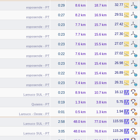
32.77
0:29
8.6 km
18.7 km
esposende - PT
29.51
0:27
8.2 km
16.9 km
esposende - PT
27.42
0:23
7.7 km
15.7 km
esposende - PT
27.30
0:23
7.7 km
15.6 km
esposende - PT
27.07
0:23
7.6 km
15.5 km
esposende - PT
27.02
0:22
7.6 km
15.4 km
esposende - PT
26.98
0:23
7.6 km
15.4 km
esposende - PT
26.89
0:22
7.6 km
15.4 km
esposende - PT
26.31
0:23
7.4 km
15.0 km
esposende - PT
16.12
0:23
8.9 km
10.7 km
Larouco SUL - PT
5.75
0:19
1.3 km
3.8 km
Quiaios - PT
1.94
0:01
0.5 km
1.3 km
Larouco - Oeste - PT
115.55
2:58
48.0 km
77.0 km
Larouco SUL - PT
115.26
3:05
48.0 km
76.8 km
Larouco SUL - PT