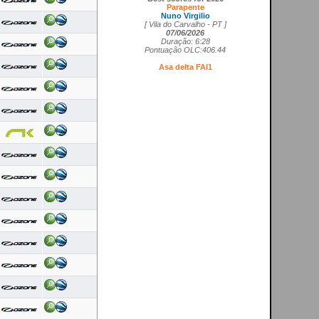
Nuno Virgilio
[ Vila do Carvalho - PT ]
07/06/2026
Duração: 6:28
Pontuação OLC:406.44
Asa delta FAI1
Cedrick Vils
[ Aerodromo de La Perdiz - ES ]
20/05/2026
Duração: 4:11
Pontuação OLC:207.27
Asa rígida FAI5
Ricardo Marques da Costa
[ Aerodromo de Lillo - ES ]
21/05/2026
Duração: 3:50
Pontuação OLC:217.19
Planador
Rui Tomé
[ LGC - GB ]
26/04/2026
Duração: 0:26
Pontuação OLC:0.51
Paramotor
Ricardo Rafael Figueiras Campos
[ Povoa de Varzim - PT ]
21/02/2026
Duração: 3:45
Pontuação OLC:275.25
VOOS RECENTES