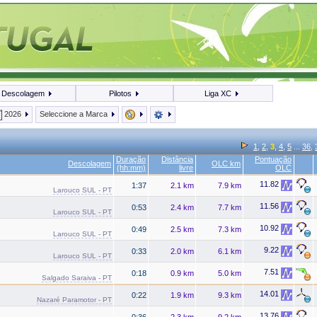
Descolagem
Pilotos
Liga XC
2026
Seleccione a Marca
1
,
2
,
3
,
4
,
5
...
36
,
Duração
Distância
Pontuação
Descolagem
OLC km
(hh:mm)
livre
OLC
11.82
1:37
2.1 km
7.9 km
Larouco SUL - PT
11.56
0:53
2.4 km
7.7 km
Larouco SUL - PT
10.92
0:49
2.5 km
7.3 km
Larouco SUL - PT
9.22
0:33
2.0 km
6.1 km
Larouco SUL - PT
7.51
0:18
0.9 km
5.0 km
Salgado Saraiva - PT
14.01
0:22
1.9 km
9.3 km
Nazaré Paramotor - PT
13.76
0:36
2.3 km
9.2 km