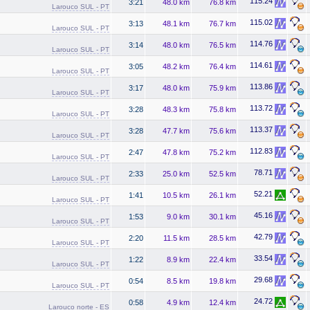
115.24
3:21
48.0 km
76.8 km
Larouco SUL - PT
115.02
3:13
48.1 km
76.7 km
Larouco SUL - PT
114.76
3:14
48.0 km
76.5 km
Larouco SUL - PT
114.61
3:05
48.2 km
76.4 km
Larouco SUL - PT
113.86
3:17
48.0 km
75.9 km
Larouco SUL - PT
113.72
3:28
48.3 km
75.8 km
Larouco SUL - PT
113.37
3:28
47.7 km
75.6 km
Larouco SUL - PT
112.83
2:47
47.8 km
75.2 km
Larouco SUL - PT
78.71
2:33
25.0 km
52.5 km
Larouco SUL - PT
52.21
1:41
10.5 km
26.1 km
Larouco SUL - PT
45.16
1:53
9.0 km
30.1 km
Larouco SUL - PT
42.79
2:20
11.5 km
28.5 km
Larouco SUL - PT
33.54
1:22
8.9 km
22.4 km
Larouco SUL - PT
29.68
0:54
8.5 km
19.8 km
Larouco SUL - PT
24.72
0:58
4.9 km
12.4 km
Larouco norte - ES