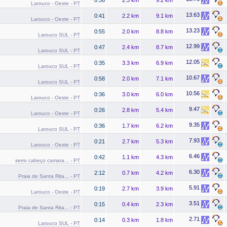
Larouco - Oeste - PT
13.63
0:41
2.2 km
9.1 km
Larouco - Oeste - PT
13.23
0:55
2.0 km
8.8 km
Larouco SUL - PT
12.99
0:47
2.4 km
8.7 km
Larouco SUL - PT
12.05
0:35
3.3 km
6.9 km
Larouco SUL - PT
10.67
0:58
2.0 km
7.1 km
Larouco SUL - PT
10.56
0:36
3.0 km
6.0 km
Larouco - Oeste - PT
9.47
0:26
2.8 km
5.4 km
Larouco - Oeste - PT
9.35
0:36
1.7 km
6.2 km
Larouco SUL - PT
7.93
0:21
2.7 km
5.3 km
Larouco - Oeste - PT
6.46
0:42
1.1 km
4.3 km
serro cabeço camara... - PT
6.30
2:12
0.7 km
4.2 km
Praia de Santa Rita... - PT
5.91
0:19
2.7 km
3.9 km
Larouco - Oeste - PT
3.51
0:15
0.4 km
2.3 km
Praia de Santa Rita... - PT
2.71
0:14
0.3 km
1.8 km
Larouco SUL - PT