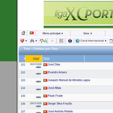
Menu principal
Voos
Geral Internacional
Voos
:: Ordenar por: Data
Data
Piloto
#
José Dias
101
30/07/2026
Evandro Amaro
102
Joaquim Manuel de Almeida Lagoa
103
José Alfaia
104
Paulo Frade
105
Sergio Silva Frazão
106
29/07/2026
José António Rebelo
107