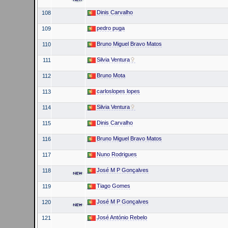
Dinis Carvalho
108
pedro puga
109
Bruno Miguel Bravo Matos
110
Silvia Ventura
111
Bruno Mota
112
carloslopes lopes
113
Silvia Ventura
114
Dinis Carvalho
115
Bruno Miguel Bravo Matos
116
Nuno Rodrigues
117
José M P Gonçalves
118
Tiago Gomes
119
José M P Gonçalves
120
José António Rebelo
121