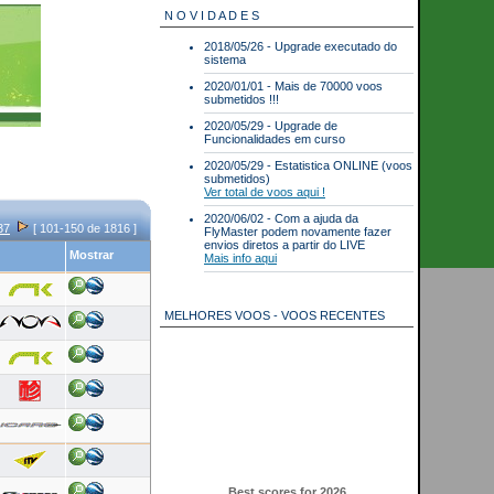
N O V I D A D E S
2018/05/26 - Upgrade executado do
sistema
2020/01/01 - Mais de 70000 voos
submetidos !!!
2020/05/29 - Upgrade de
Funcionalidades em curso
2020/05/29 - Estatistica ONLINE (voos
submetidos)
Ver total de voos aqui !
2020/06/02 - Com a ajuda da
37
[ 101-150 de 1816 ]
FlyMaster podem novamente fazer
envios diretos a partir do LIVE
Mostrar
Mais info aqui
MELHORES VOOS - VOOS RECENTES
Best scores for 2026
Parapente