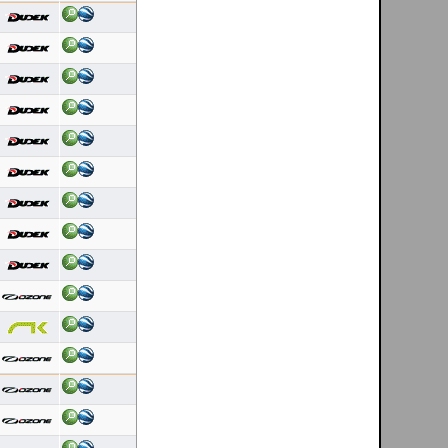
Latest 10 flights
Dinis Carvalho
[ Cerdal - PT ]
06/08/2026
Duração: 0:17
Pontuação OLC:5.00
Dinis Carvalho
[ Cerdal - PT ]
06/08/2026
Duração: 0:44
Pontuação OLC:6.89
Helder Andrade
[ Mondim de Basto - PT ]
06/08/2026
Duração: 0:27
Pontuação OLC:13.97
Luis Nascimento
[ Linhares da Beira - PT ]
06/08/2026