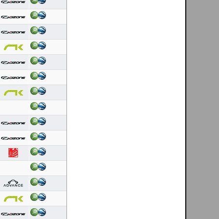
Duração: 0:46
Pontuação OLC:14.24
Helder Andrade
[ Mondim de Basto - PT ]
06/08/2026
Duração: 0:29
Pontuação OLC:4.73
DanielFolhas
[ El Pitolero - ES ]
06/08/2026
Duração: 6:30
Pontuação OLC:187.34
Luis Nogueira
[ Costa de lavos - PT ]
06/08/2026
Duração: 1:42
Pontuação OLC:5.09
Helder Andrade
[ Mondim de Basto - PT ]
06/08/2026
Duração: 0:23
Pontuação OLC:3.71
Bruno Mota
[ Caldelas - PT ]
05/08/2026
Duração: 3:43
Pontuação OLC:127.93
DanielFolhas
[ El Pitolero - ES ]
05/08/2026
Duração: 3:47