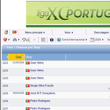
Menu principal
Voos
Descolagem
Geral Internacional
2026
Se
Voos
:: Ordenar por: Data
Data
Piloto
#
Joao Vieira
1101
01/05/2026
Joao Vieira
1102
Joao Vieira
1103
Sergio Silva Frazão
1104
P
José M P Gonçalves
1105
30/04/2026
Pedro Rodrigues
1106
Pedro Rodrigues
1107