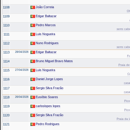
João Correia
1108
Ol
Edgar Baltazar
1109
Pedro Marcos
1110
serro cab
Luis Nogueira
1111
Nuno Rodrigues
1112
serro cab
Edgar Baltazar
1113
28/04/2026
Fo
Bruno Miguel Bravo Matos
1114
Praia de
Luis Nogueira
1115
27/04/2026
C
Daniel Jorge Lopes
1116
casa
Sergio Silva Frazão
1117
casa
Eusébio Soares
1118
26/04/2026
Pico
carloslopes lopes
1119
Pico
Sergio Silva Frazão
1120
Praia da L
Pedro Rodrigues
1121