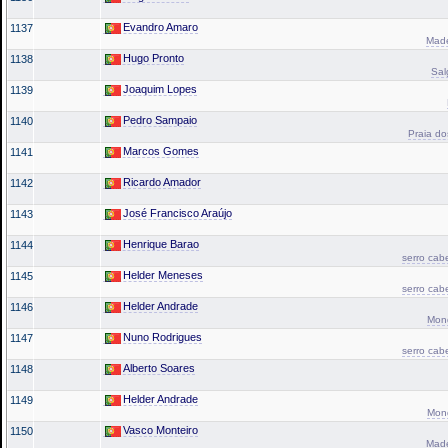
Evandro Amaro
1137
Made
Hugo Pronto
1138
Sal
Joaquim Lopes
1139
Pedro Sampaio
1140
Praia do
Marcos Gomes
1141
Ricardo Amador
1142
José Francisco Araújo
1143
Henrique Barao
1144
serro cab
Helder Meneses
1145
serro cab
Helder Andrade
1146
Mond
Nuno Rodrigues
1147
serro cab
Alberto Soares
1148
Helder Andrade
1149
Mond
Vasco Monteiro
1150
Made