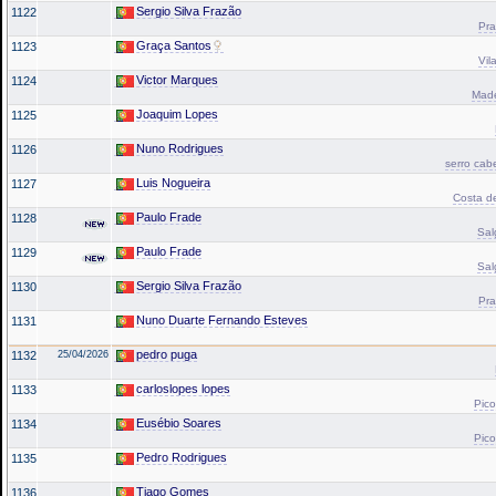
Sergio Silva Frazão
1122
Pra
Graça Santos
1123
Vil
Victor Marques
1124
Made
Joaquim Lopes
1125
Nuno Rodrigues
1126
serro cab
Luis Nogueira
1127
Costa de
Paulo Frade
1128
Sal
Paulo Frade
1129
Sal
Sergio Silva Frazão
1130
Pra
Nuno Duarte Fernando Esteves
1131
pedro puga
1132
25/04/2026
carloslopes lopes
1133
Pico
Eusébio Soares
1134
Pico
Pedro Rodrigues
1135
Tiago Gomes
1136