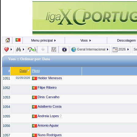
Menu principal
Voos
Descolagem
Geral Internacional
2026
Se
Voos
:: Ordenar por: Data
Data
Piloto
#
Helder Meneses
1051
01/05/2026
Filipe Ribeiro
1052
Dinis Carvalho
1053
Adalberto Costa
1054
Andreia Lopes
1055
Antonio Aguiar
1056
Nuno Rodrigues
1057