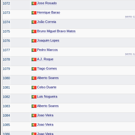
Jose Rosado
1072
Henrique Barao
1073
serro 
João Correia
1074
Bruno Miguel Bravo Matos
1075
Joaquim Lopes
1076
Pedro Marcos
1077
serro 
A.J. Roque
1078
Tiago Gomes
1079
Alberto Soares
1080
Celso Duarte
1081
Luis Nogueira
1082
Alberto Soares
1083
Joao Vieira
1084
Joao Vieira
1085
Joao Vieira
1086