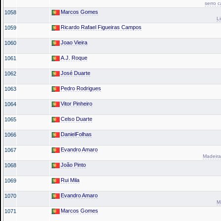
serro 
Marcos Gomes
1058
L
Ricardo Rafael Figueiras Campos
1059
Joao Vieira
1060
A.J. Roque
1061
José Duarte
1062
Pedro Rodrigues
1063
Vitor Pinheiro
1064
Celso Duarte
1065
DanielFolhas
1066
Evandro Amaro
1067
Madeira
João Pinto
1068
Rui Mila
1069
Evandro Amaro
1070
M
Marcos Gomes
1071