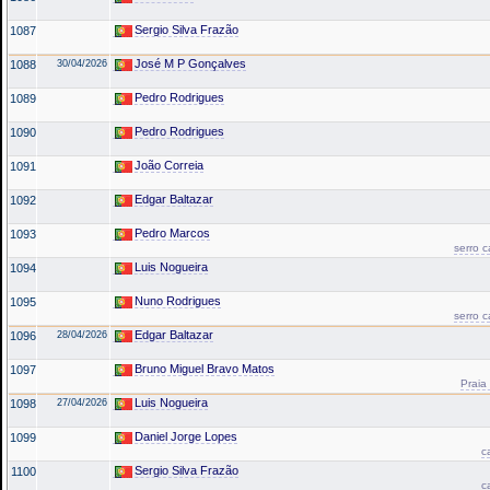
Sergio Silva Frazão
1087
José M P Gonçalves
1088
30/04/2026
Pedro Rodrigues
1089
Pedro Rodrigues
1090
João Correia
1091
Edgar Baltazar
1092
Pedro Marcos
1093
serro 
Luis Nogueira
1094
Nuno Rodrigues
1095
serro 
Edgar Baltazar
1096
28/04/2026
Bruno Miguel Bravo Matos
1097
Praia
Luis Nogueira
1098
27/04/2026
Daniel Jorge Lopes
1099
c
Sergio Silva Frazão
1100
c