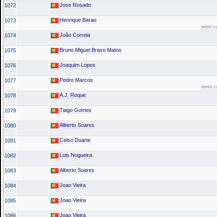
Jose Rosado
1072
Henrique Barao
1073
serro 
João Correia
1074
Bruno Miguel Bravo Matos
1075
Joaquim Lopes
1076
Pedro Marcos
1077
serro 
A.J. Roque
1078
Tiago Gomes
1079
Alberto Soares
1080
Celso Duarte
1081
Luis Nogueira
1082
Alberto Soares
1083
Joao Vieira
1084
Joao Vieira
1085
Joao Vieira
1086