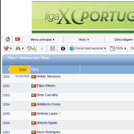
Menu principal
Voos
Descolagem
Geral Internacional
2026
Se
Voos
:: Ordenar por: Data
Data
Piloto
#
Helder Meneses
1051
01/05/2026
Filipe Ribeiro
1052
Dinis Carvalho
1053
Adalberto Costa
1054
Andreia Lopes
1055
Antonio Aguiar
1056
Nuno Rodrigues
1057