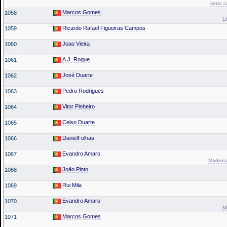
serro 
Marcos Gomes
1058
L
Ricardo Rafael Figueiras Campos
1059
Joao Vieira
1060
A.J. Roque
1061
José Duarte
1062
Pedro Rodrigues
1063
Vitor Pinheiro
1064
Celso Duarte
1065
DanielFolhas
1066
Evandro Amaro
1067
Madeira
João Pinto
1068
Rui Mila
1069
Evandro Amaro
1070
M
Marcos Gomes
1071