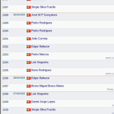
Sergio Silva Frazão
1087
José M P Gonçalves
1088
30/04/2026
Pedro Rodrigues
1089
Pedro Rodrigues
1090
João Correia
1091
Edgar Baltazar
1092
Pedro Marcos
1093
serro 
Luis Nogueira
1094
Nuno Rodrigues
1095
serro 
Edgar Baltazar
1096
28/04/2026
Bruno Miguel Bravo Matos
1097
Praia
Luis Nogueira
1098
27/04/2026
Daniel Jorge Lopes
1099
c
Sergio Silva Frazão
1100
c