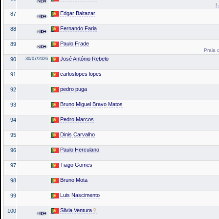
L
Edgar Baltazar
87
Fernando Faria
88
Paulo Frade
89
Praia 
José António Rebelo
90
30/07/2026
carloslopes lopes
91
pedro puga
92
Bruno Miguel Bravo Matos
93
Pedro Marcos
94
Dinis Carvalho
95
Paulo Herculano
96
Tiago Gomes
97
Bruno Mota
98
Luis Nascimento
99
Silvia Ventura
100