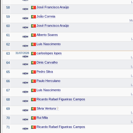
L
José Francisco Araújo
58
João Correia
59
Mo
José Francisco Araújo
60
Alberto Soares
61
L
Luis Nascimento
62
carloslopes lopes
63
31/07/2026
L
Dinis Carvalho
64
L
Pedro Silva
65
L
Paulo Herculano
66
L
Luis Nascimento
67
L
Ricardo Rafael Figueiras Campos
68
Silvia Ventura
69
L
Rui Mila
70
L
Ricardo Rafael Figueiras Campos
71