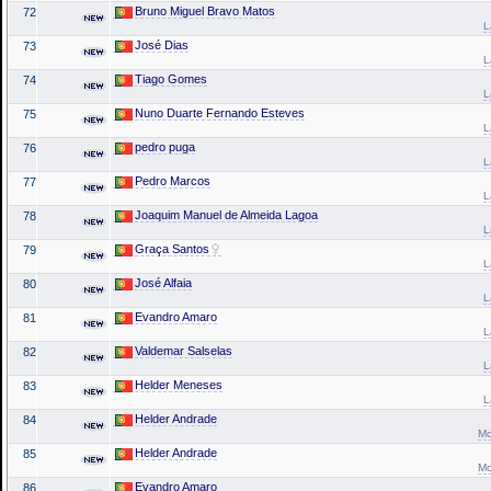
Bruno Miguel Bravo Matos
72
L
José Dias
73
L
Tiago Gomes
74
L
Nuno Duarte Fernando Esteves
75
L
pedro puga
76
L
Pedro Marcos
77
L
Joaquim Manuel de Almeida Lagoa
78
L
Graça Santos
79
L
José Alfaia
80
L
Evandro Amaro
81
L
Valdemar Salselas
82
L
Helder Meneses
83
L
Helder Andrade
84
Mo
Helder Andrade
85
Mo
Evandro Amaro
86