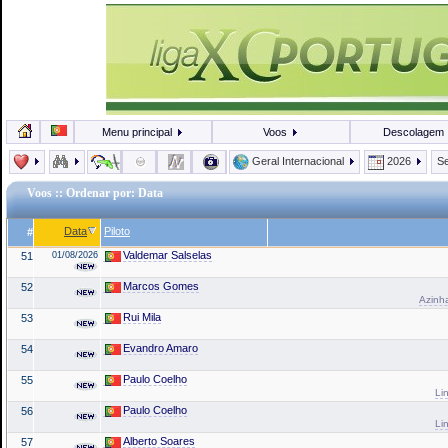
Menu principal
Voos
Descolagem
Geral Internacional
2026
Se
Voos
:: Ordenar por: Data
Data
Piloto
#
Valdemar Salselas
51
01/08/2026
Marcos Gomes
52
Azinha
Rui Mila
53
Evandro Amaro
54
Paulo Coelho
55
Li
Paulo Coelho
56
Li
Alberto Soares
57