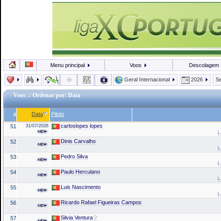
Menu principal
Voos
Descolagem
Geral Internacional
2026
Se
Voos
:: Ordenar por: Data
Data
Piloto
#
carloslopes lopes
51
31/07/2026
L
Dinis Carvalho
52
L
Pedro Silva
53
L
Paulo Herculano
54
L
Luis Nascimento
55
L
Ricardo Rafael Figueiras Campos
56
Silvia Ventura
57