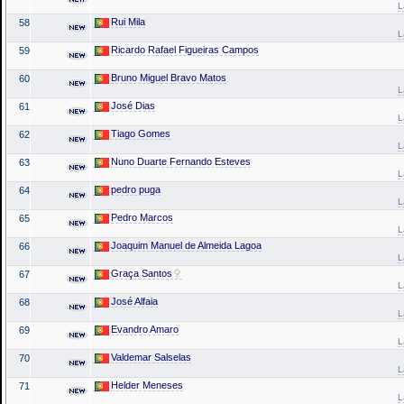
L
Rui Mila
58
L
Ricardo Rafael Figueiras Campos
59
Bruno Miguel Bravo Matos
60
L
José Dias
61
L
Tiago Gomes
62
L
Nuno Duarte Fernando Esteves
63
L
pedro puga
64
L
Pedro Marcos
65
L
Joaquim Manuel de Almeida Lagoa
66
L
Graça Santos
67
L
José Alfaia
68
L
Evandro Amaro
69
L
Valdemar Salselas
70
L
Helder Meneses
71
L