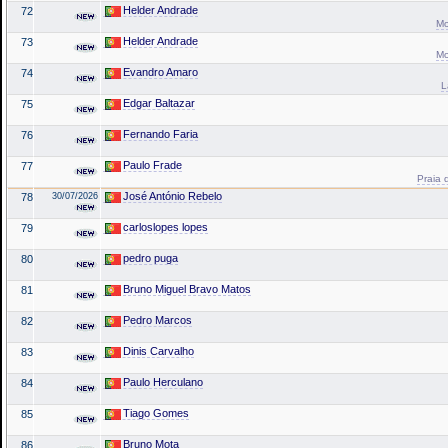
Helder Andrade
72
Mo
Helder Andrade
73
Mo
Evandro Amaro
74
L
Edgar Baltazar
75
Fernando Faria
76
Paulo Frade
77
Praia 
José António Rebelo
78
30/07/2026
carloslopes lopes
79
pedro puga
80
Bruno Miguel Bravo Matos
81
Pedro Marcos
82
Dinis Carvalho
83
Paulo Herculano
84
Tiago Gomes
85
Bruno Mota
86