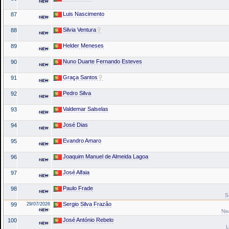
Luis Nascimento
87
Silvia Ventura
88
Helder Meneses
89
Nuno Duarte Fernando Esteves
90
Graça Santos
91
Pedro Silva
92
Valdemar Salselas
93
José Dias
94
Evandro Amaro
95
Joaquim Manuel de Almeida Lagoa
96
José Alfaia
97
Paulo Frade
98
S
Sergio Silva Frazão
99
29/07/2026
Na
José António Rebelo
100
L