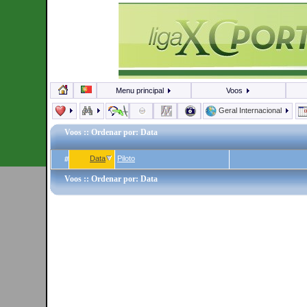
Menu principal
Voos
Geral Internacional
Voos
:: Ordenar por: Data
Data
Piloto
#
Voos
:: Ordenar por: Data