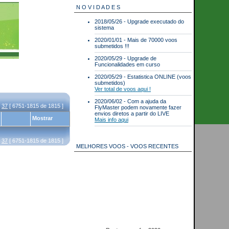
N O V I D A D E S
2018/05/26 - Upgrade executado do
sistema
2020/01/01 - Mais de 70000 voos
submetidos !!!
2020/05/29 - Upgrade de
Funcionalidades em curso
2020/05/29 - Estatistica ONLINE (voos
submetidos)
Ver total de voos aqui !
2020/06/02 - Com a ajuda da
,
37
[ 6751-1815 de 1815 ]
FlyMaster podem novamente fazer
envios diretos a partir do LIVE
Mostrar
Mais info aqui
,
37
[ 6751-1815 de 1815 ]
MELHORES VOOS - VOOS RECENTES
Best scores for 2026