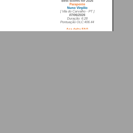
Parapente
Nuno Virgilio
[ Vila do Carvalho - PT ]
07/06/2026
Duração: 6:28
Pontuação OLC:406.44
Asa delta FAI1
Cedrick Vils
[ Aerodromo de La Perdiz - ES ]
20/05/2026
Duração: 4:11
Pontuação OLC:207.27
Asa rígida FAI5
Ricardo Marques da Costa
[ Aerodromo de Lillo - ES ]
21/05/2026
Duração: 3:50
Pontuação OLC:217.19
Planador
Rui Tomé
[ LGC - GB ]
26/04/2026
Duração: 0:26
Pontuação OLC:0.51
Paramotor
Ricardo Rafael Figueiras Campos
[ Povoa de Varzim - PT ]
21/02/2026
Duração: 3:45
Pontuação OLC:275.25
VOOS RECENTES