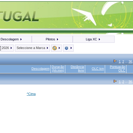
Descolagem
Pilotos
Liga XC
2026
Seleccione a Marca
1
,
2
...
36
Duração
Distância
Pontuação
Descolagem
OLC km
(hh:mm)
livre
OLC
1
,
2
...
36
^Cima