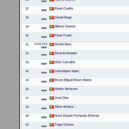
Paulo Coelho
37
Daniel Rego
38
Alberto Soares
39
Paulo Frade
40
Arnold Marx
41
01/08/2026
Ricardo Amador
42
Dinis Carvalho
43
carloslopes lopes
44
Bruno Miguel Bravo Matos
45
Helder Meneses
46
José Dias
47
Silvia Ventura
48
Nuno Duarte Fernando Esteves
49
Tiago Gomes
50