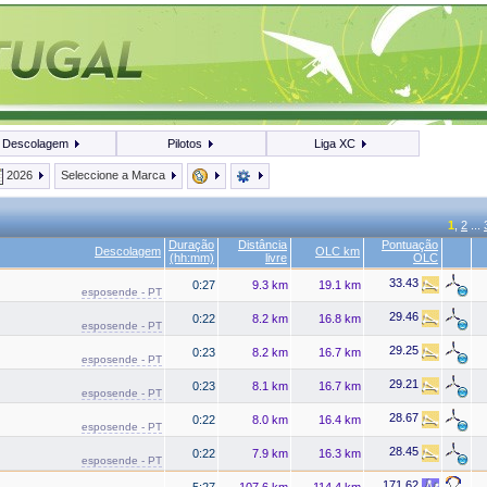
Descolagem
Pilotos
Liga XC
2026
Seleccione a Marca
1
,
2
...
Duração
Distância
Pontuação
Descolagem
OLC km
(hh:mm)
livre
OLC
33.43
0:27
9.3 km
19.1 km
esposende - PT
29.46
0:22
8.2 km
16.8 km
esposende - PT
29.25
0:23
8.2 km
16.7 km
esposende - PT
29.21
0:23
8.1 km
16.7 km
esposende - PT
28.67
0:22
8.0 km
16.4 km
esposende - PT
28.45
0:22
7.9 km
16.3 km
esposende - PT
171.62
5:27
107.6 km
114.4 km