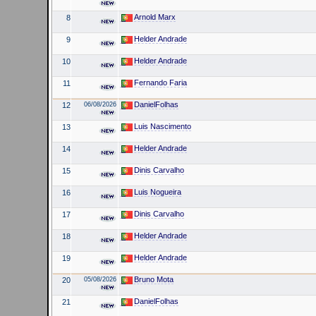
Arnold Marx
8
Helder Andrade
9
Helder Andrade
10
Fernando Faria
11
DanielFolhas
12
06/08/2026
Luis Nascimento
13
Helder Andrade
14
Dinis Carvalho
15
Luis Nogueira
16
Dinis Carvalho
17
Helder Andrade
18
Helder Andrade
19
Bruno Mota
20
05/08/2026
DanielFolhas
21