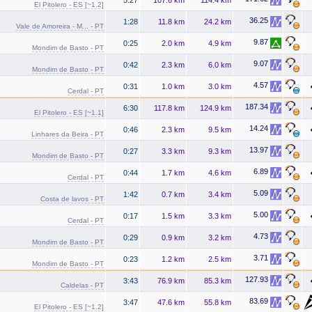
El Pitolero - ES [~1.2]
36.25
1:28
11.8 km
24.2 km
Vale de Amoreira - M... - PT
9.87
0:25
2.0 km
4.9 km
Mondim de Basto - PT
9.07
0:42
2.3 km
6.0 km
Mondim de Basto - PT
4.57
0:31
1.0 km
3.0 km
Cerdal - PT
187.34
6:30
117.8 km
124.9 km
El Pitolero - ES [~1.1]
14.24
0:46
2.3 km
9.5 km
Linhares da Beira - PT
13.97
0:27
3.3 km
9.3 km
Mondim de Basto - PT
6.89
0:44
1.7 km
4.6 km
Cerdal - PT
5.09
1:42
0.7 km
3.4 km
Costa de lavos - PT
5.00
0:17
1.5 km
3.3 km
Cerdal - PT
4.73
0:29
0.9 km
3.2 km
Mondim de Basto - PT
3.71
0:23
1.2 km
2.5 km
Mondim de Basto - PT
127.93
3:43
76.9 km
85.3 km
Caldelas - PT
83.69
3:47
47.6 km
55.8 km
El Pitolero - ES [~1.2]