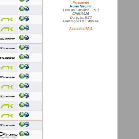
Nuno Virgilio
[ Vila do Carvalho - PT ]
07/06/2026
Duração: 6:28
Pontuação OLC:406.44
Asa delta FAI1
Cedrick Vils
[ Aerodromo de La Perdiz - ES ]
20/05/2026
Duração: 4:11
Pontuação OLC:207.27
Asa rígida FAI5
Ricardo Marques da Costa
[ Aerodromo de Lillo - ES ]
21/05/2026
Duração: 3:50
Pontuação OLC:217.19
Planador
Rui Tomé
[ LGC - GB ]
26/04/2026
Duração: 0:26
Pontuação OLC:0.51
Paramotor
Ricardo Rafael Figueiras Campos
[ Povoa de Varzim - PT ]
21/02/2026
Duração: 3:45
Pontuação OLC:275.25
VOOS RECENTES