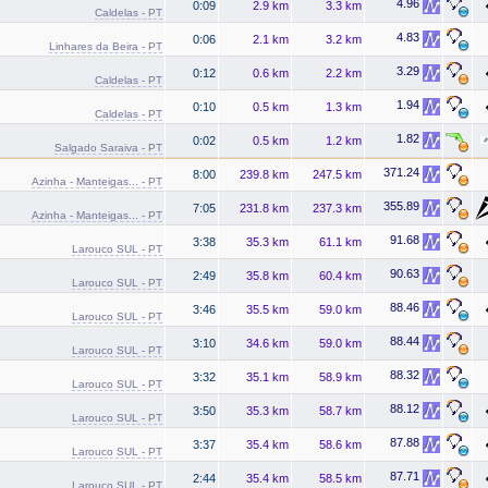
4.96
0:09
2.9 km
3.3 km
Caldelas - PT
4.83
0:06
2.1 km
3.2 km
Linhares da Beira - PT
3.29
0:12
0.6 km
2.2 km
Caldelas - PT
1.94
0:10
0.5 km
1.3 km
Caldelas - PT
1.82
0:02
0.5 km
1.2 km
Salgado Saraiva - PT
371.24
8:00
239.8 km
247.5 km
Azinha - Manteigas... - PT
355.89
7:05
231.8 km
237.3 km
Azinha - Manteigas... - PT
91.68
3:38
35.3 km
61.1 km
Larouco SUL - PT
90.63
2:49
35.8 km
60.4 km
Larouco SUL - PT
88.46
3:46
35.5 km
59.0 km
Larouco SUL - PT
88.44
3:10
34.6 km
59.0 km
Larouco SUL - PT
88.32
3:32
35.1 km
58.9 km
Larouco SUL - PT
88.12
3:50
35.3 km
58.7 km
Larouco SUL - PT
87.88
3:37
35.4 km
58.6 km
Larouco SUL - PT
87.71
2:44
35.4 km
58.5 km
Larouco SUL - PT