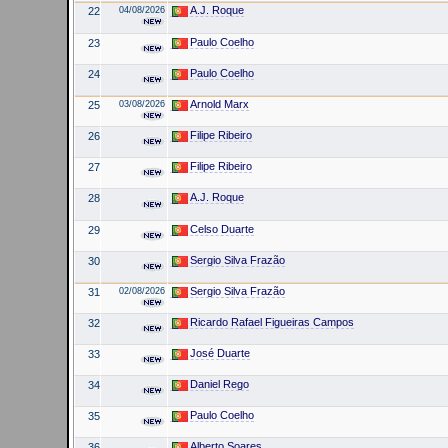
A.J. Roque
22
04/08/2026
Paulo Coelho
23
Paulo Coelho
24
Arnold Marx
25
03/08/2026
Filipe Ribeiro
26
Filipe Ribeiro
27
A.J. Roque
28
Celso Duarte
29
Sergio Silva Frazão
30
Sergio Silva Frazão
31
02/08/2026
Ricardo Rafael Figueiras Campos
32
José Duarte
33
Daniel Rego
34
Paulo Coelho
35
Alberto Soares
36