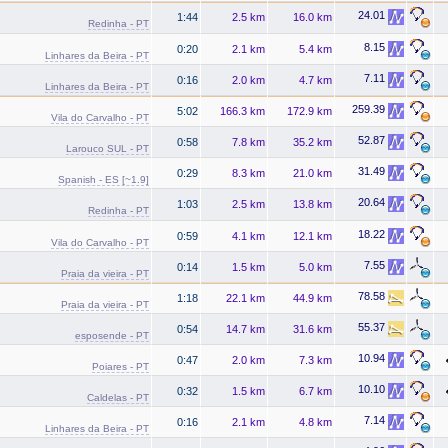
24.01
1:44
2.5 km
16.0 km
Redinha - PT
8.15
0:20
2.1 km
5.4 km
Linhares da Beira - PT
7.11
0:16
2.0 km
4.7 km
Linhares da Beira - PT
259.39
5:02
166.3 km
172.9 km
Vila do Carvalho - PT
52.87
0:58
7.8 km
35.2 km
Larouco SUL - PT
31.49
0:29
8.3 km
21.0 km
Spanish - ES [~1.9]
20.64
1:03
2.5 km
13.8 km
Redinha - PT
18.22
0:59
4.1 km
12.1 km
Vila do Carvalho - PT
7.55
0:14
1.5 km
5.0 km
Praia da vieira - PT
78.58
1:18
22.1 km
44.9 km
Praia da vieira - PT
55.37
0:54
14.7 km
31.6 km
esposende - PT
10.94
0:47
2.0 km
7.3 km
Poiares - PT
10.10
0:32
1.5 km
6.7 km
Caldelas - PT
7.14
0:16
2.1 km
4.8 km
Linhares da Beira - PT