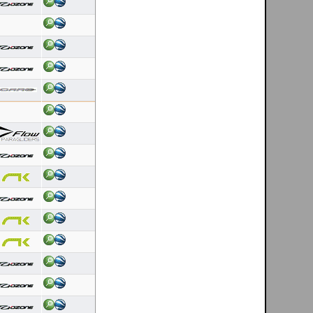
Duração: 0:22
Pontuação OLC:28.45
Ricardo Rafael Figueiras Campos
[ esposende - PT ]
08/08/2026
Duração: 0:23
Pontuação OLC:29.25
Ricardo Rafael Figueiras Campos
[ esposende - PT ]
08/08/2026
Duração: 0:27
Pontuação OLC:33.43
Arnold Marx
[ Vale de Amoreira - Manteigas - PT ]
07/08/2026
Duração: 1:28
Pontuação OLC:36.25
Helder Andrade
[ Mondim de Basto - PT ]
07/08/2026
Duração: 0:25
Pontuação OLC:9.87
Fernando Faria
[ Cerdal - PT ]
07/08/2026
Duração: 0:31
Pontuação OLC:4.57
DanielFolhas
[ El Pitolero - ES ]
07/08/2026
Duração: 5:27