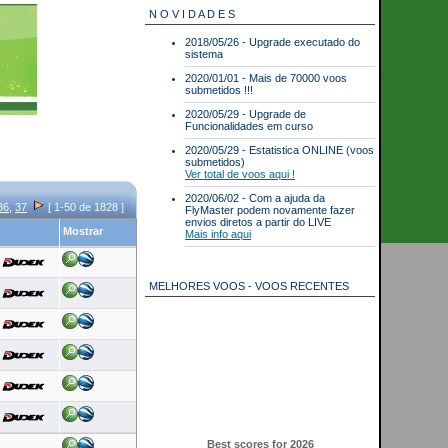
N O V I D A D E S
2018/05/26 - Upgrade executado do
sistema
2020/01/01 - Mais de 70000 voos
submetidos !!!
2020/05/29 - Upgrade de
Funcionalidades em curso
2020/05/29 - Estatistica ONLINE (voos
submetidos)
Ver total de voos aqui !
2020/06/02 - Com a ajuda da
36
,
37
[ 1-50 de 1828 ]
FlyMaster podem novamente fazer
envios diretos a partir do LIVE
Mostrar
Mais info aqui
MELHORES VOOS - VOOS RECENTES
Best scores for 2026
Parapente